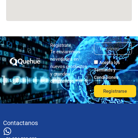
Regístrate
Te enviaremos
novedades en
Acepto los
nuevos productos
Términos y
y grandes
Condiciones
descuentos.
Registrarse
Contactanos