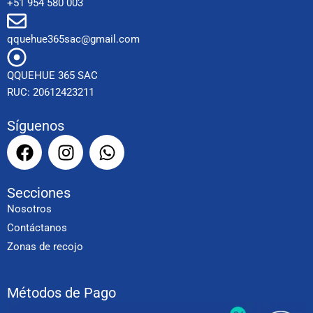
+51 954 580 003
qquehue365sac@gmail.com
QQUEHUE 365 SAC
RUC: 20612423211
Síguenos
F
I
W
a
n
h
c
s
a
Secciones
e
t
t
Nosotros
b
a
s
o
g
a
Contáctanos
o
r
p
Zonas de recojo
k
a
p
m
Métodos de Pago