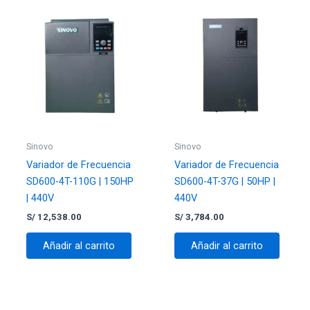
Sé el primero en valorar “Variador de
Frecuencia SD600-4T-15GC | 20HP |
440V”
Tu dirección de correo electrónico no será
publicada.
Los campos obligatorios están
marcados con
*
Tu valoración
*
Sinovo
Sinovo
Variador de Frecuencia
Variador de Frecuencia
SD600-4T-110G | 150HP
SD600-4T-37G | 50HP |
| 440V
440V
Nombre
*
S/
12,538.00
S/
3,784.00
Añadir al carrito
Añadir al carrito
Correo electrónico
*
Guarda mi nombre, correo electrónico y web en