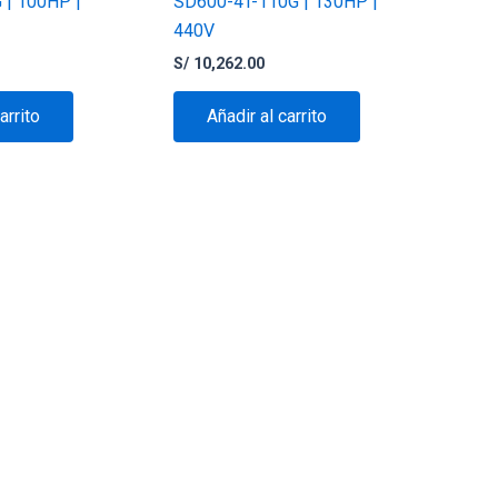
 | 100HP |
SD600-4T-110G | 130HP |
440V
S/
10,262.00
arrito
Añadir al carrito