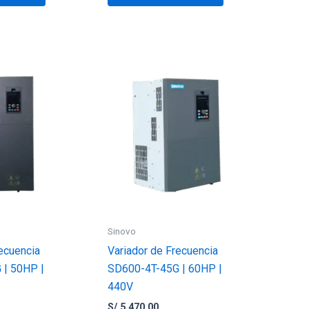
Sinovo
ecuencia
Variador de Frecuencia
 | 50HP |
SD600-4T-45G | 60HP |
440V
S/
5,470.00