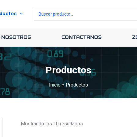
Ordenado
por
Buscar
precio:
ductos
bajo
por:
a
alto
Nosotros
Contáctanos
Z
Productos
Inicio
Productos
Mostrando los 10 resultados