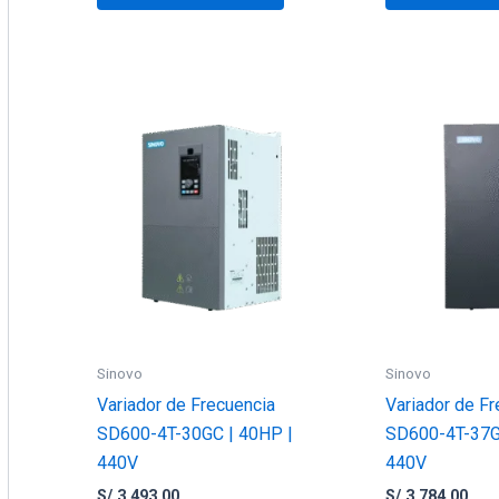
Sinovo
Sinovo
Variador de Frecuencia
Variador de Fr
SD600-4T-30GC | 40HP |
SD600-4T-37G
440V
440V
S/
3,493.00
S/
3,784.00