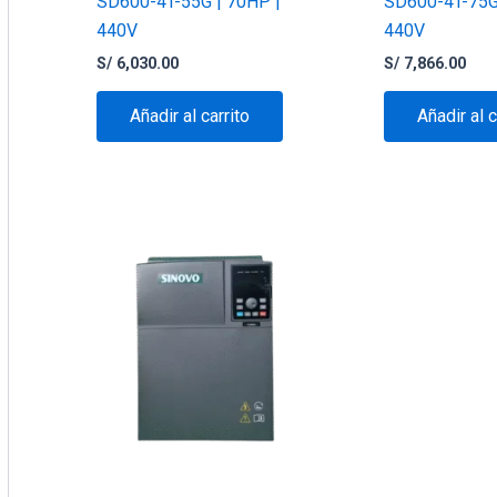
SD600-4T-55G | 70HP |
SD600-4T-75G
440V
440V
S/
6,030.00
S/
7,866.00
Añadir al carrito
Añadir al c