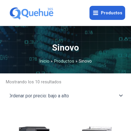
Ordenado
Ir
por
precio:
al
Productos
bajo
contenido
a
alto
Sinovo
Inicio
Productos
Sinovo
Mostrando los 10 resultados