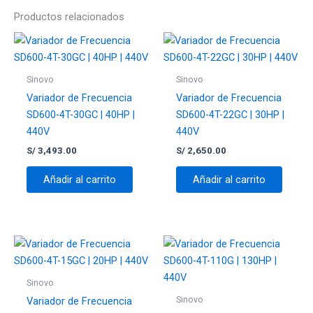
Productos relacionados
Sé el primero en valorar “Variador de
Frecuencia SD600-4T-45G | 60HP |
440V”
Sinovo
Sinovo
Tu dirección de correo electrónico no será
Variador de Frecuencia
Variador de Frecuencia
publicada.
Los campos obligatorios están
SD600-4T-30GC | 40HP |
SD600-4T-22GC | 30HP |
marcados con
*
440V
440V
Tu valoración
*
S/
3,493.00
S/
2,650.00
Añadir al carrito
Añadir al carrito
Nombre
*
Sinovo
Correo electrónico
*
Sinovo
Variador de Frecuencia