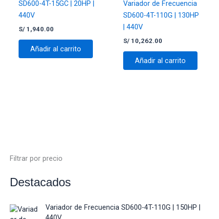
SD600-4T-15GC | 20HP |
Variador de Frecuencia
440V
SD600-4T-110G | 130HP
Guarda mi nombre, correo electrónico y web en
| 440V
S/
1,940.00
este navegador para la próxima vez que comente.
S/
10,262.00
Añadir al carrito
Añadir al carrito
Filtrar por precio
Destacados
Variador de Frecuencia SD600-4T-110G | 150HP |
440V