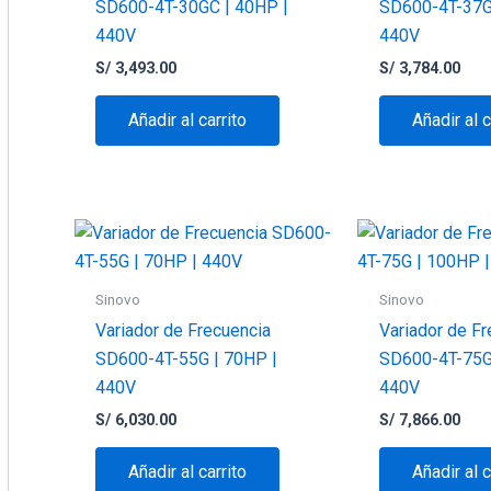
SD600-4T-30GC | 40HP |
SD600-4T-37G
440V
440V
S/
3,493.00
S/
3,784.00
Añadir al carrito
Añadir al c
Sinovo
Sinovo
Variador de Frecuencia
Variador de Fr
SD600-4T-55G | 70HP |
SD600-4T-75G
440V
440V
S/
6,030.00
S/
7,866.00
Añadir al carrito
Añadir al c