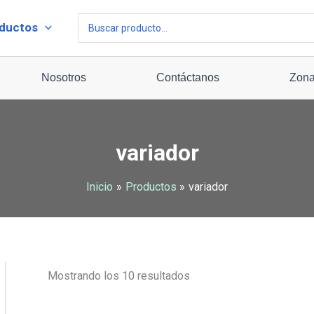
Ordenado
por
Buscar
ductos
precio:
por:
bajo
a
alto
Nosotros
Contáctanos
Zona
variador
Inicio
Productos
variador
Mostrando los 10 resultados