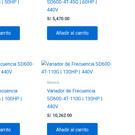
 | 50HP |
SD600-4T-45G | 60HP |
440V
S/
5,470.00
arrito
Añadir al carrito
Sinovo
ecuencia
Variador de Frecuencia
 | 100HP |
SD600-4T-110G | 130HP |
440V
S/
10,262.00
arrito
Añadir al carrito